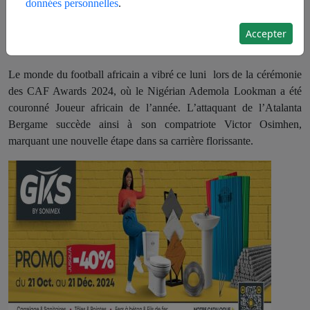
données personnelles
.
Accepter
Le monde du football africain a vibré ce luni lors de la cérémonie
des CAF Awards 2024, où le Nigérian Ademola Lookman a été
couronné Joueur africain de l’année. L’attaquant de l’Atalanta
Bergame succède ainsi à son compatriote Victor Osimhen,
marquant une nouvelle étape dans sa carrière florissante.