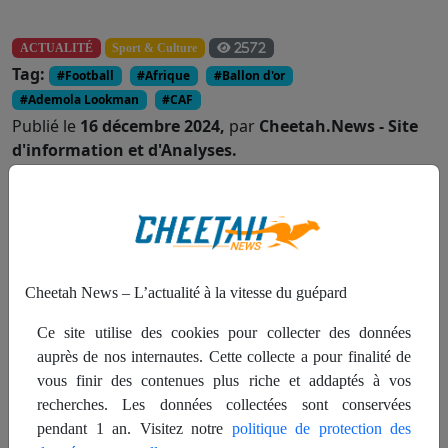
ACTUALITÉ
Sport & Culture
2572
Tag:
#Football
#Afrique
#Ballon d'or
#Ademola Lookman
#CAF
Publié le
16 décembre 2024,
par
Cheetah.News - Site
d'information et d'Analyses.
Partager :
Cheetah News – L’actualité à la vitesse du guépard
Ce site utilise des cookies pour collecter des données
auprès de nos internautes. Cette collecte a pour finalité de
vous finir des contenues plus riche et addaptés à vos
recherches. Les données collectées sont conservées
pendant 1 an. Visitez notre
politique de protection des