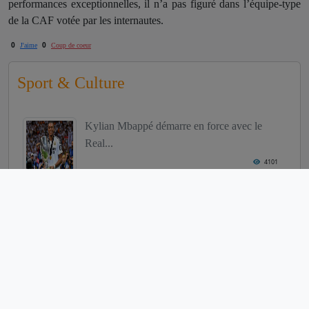
performances exceptionnelles, il n’a pas figuré dans l’équipe-type
de la CAF votée par les internautes.
0
0
J'aime
Coup de coeur
Sport & Culture
Kylian Mbappé démarre en force avec le
Real...
4101
Le stade Général Mathieu Kérékou
déclass...
3970
Carnet Noir : Décès de Edgard Marie de