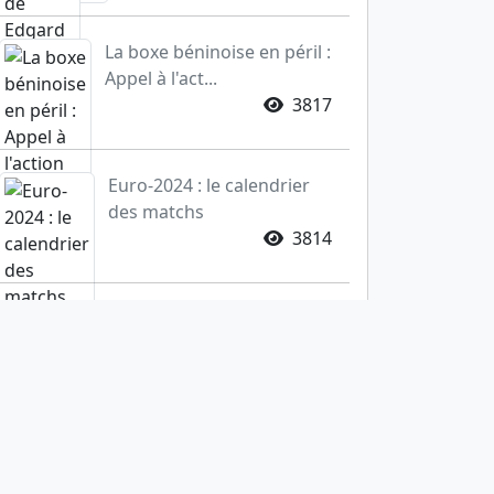
La boxe béninoise en péril :
Appel à l'act...
3817
Euro-2024 : le calendrier
des matchs
3814
Les primes des médaillés
aux Jeux olympiques
2844
La CAN 2025 : Le Maroc
et les Comores s'affro...