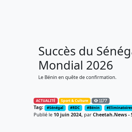
Succès du Sénéga
Mondial 2026
Le Bénin en quête de confirmation.
ACTUALITÉ
Sport & Culture
1177
Tag:
#Sénégal
#RDC
#Bénin
#Eliminatoire
Publié le
10 juin 2024,
par
Cheetah.News - S