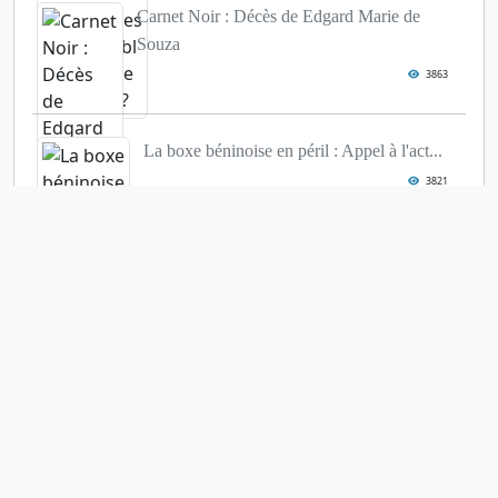
Carnet Noir : Décès de Edgard Marie de
Souza
3863
La boxe béninoise en péril : Appel à l'act...
3821
Euro-2024 : le calendrier des matchs
3815
Les primes des médaillés aux Jeux
olympiques
2849