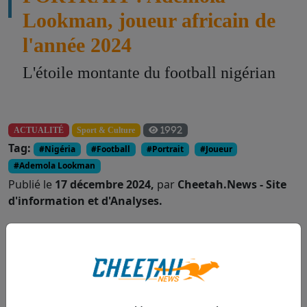
Lookman, joueur africain de
l'année 2024
L'étoile montante du football nigérian
ACTUALITÉ
Sport & Culture
1992
Tag:
#Nigéria
#Football
#Portrait
#Joueur
#Ademola Lookman
Publié le
17 décembre 2024,
par
Cheetah.News - Site
d'information et d'Analyses.
Partager :
Le 16 décembre 2024, Dakar - Dans