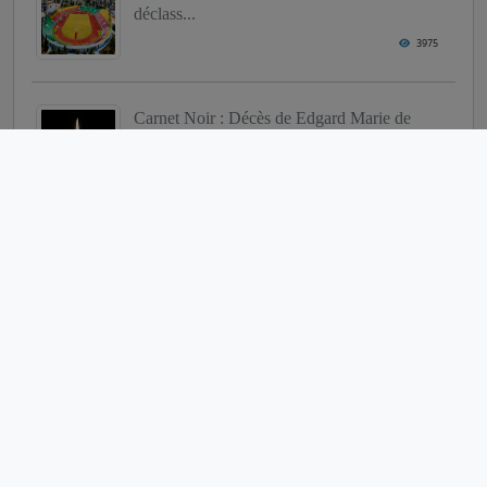
déclass...
3975
Carnet Noir : Décès de Edgard Marie de
Souza
3862
La boxe béninoise en péril : Appel à l'act...
3818
Euro-2024 : le calendrier des matchs
3814