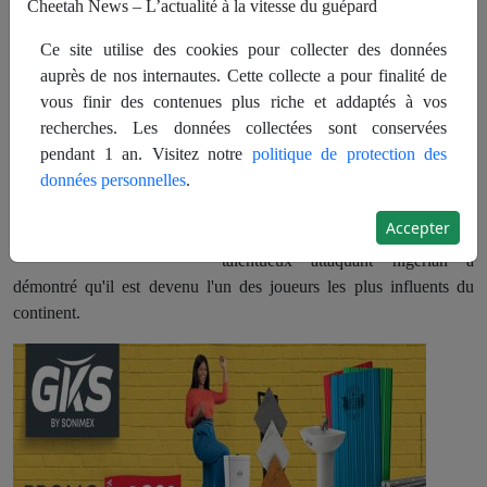
Cheetah News – L’actualité à la vitesse du guépard
un éclat de joie et de fierté, Ademola
Ce site utilise des cookies pour collecter des données
Lookman a été désigné Joueur
auprès de nos internautes. Cette collecte a pour finalité de
africain de l’année 2024, mettant fin
vous finir des contenues plus riche et addaptés à vos
à une saison mémorable où il a su
recherches. Les données collectées sont conservées
captiver le monde du football avec
pendant 1 an. Visitez notre
politique de protection des
ses performances éblouissantes.
données personnelles
.
Avec une victoire en Coupe
d'Afrique des Nations (CAN) et une
Accepter
finale de Ligue Europa à son actif, le
talentueux attaquant nigérian a
démontré qu'il est devenu l'un des joueurs les plus influents du
continent.