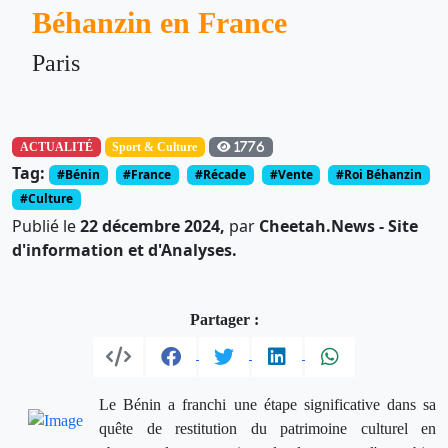
Béhanzin en France
Paris
ACTUALITÉ
Sport & Culture
1776
Tag:
#Bénin
#France
#Récade
#Vente
#Roi Béhanzin
#Culture
Publié le
22 décembre 2024,
par
Cheetah.News - Site
d'information et d'Analyses.
Partager :
Le Bénin a franchi une étape significative dans sa
quête de restitution du patrimoine culturel en