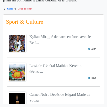
jetant un pont entre le passé colonial et le présent.
0
0
J'aime
Coup de coeur
Sport & Culture
Kylian Mbappé démarre en force avec le
Real...
4115
Le stade Général Mathieu Kérékou
déclass...
3976
Carnet Noir : Décès de Edgard Marie de
Souza
3863