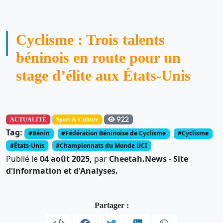
Cyclisme : Trois talents
béninois en route pour un
stage d’élite aux États-Unis
ACTUALITÉ
Sport & Culture
922
Tag:
#Bénin
#Fédération Béninoise de Cyclisme
#Cyclisme
#États-Unis
#Championnats du Monde UCI
Publié le
04 août 2025,
par
Cheetah.News - Site
d'information et d'Analyses.
Partager :