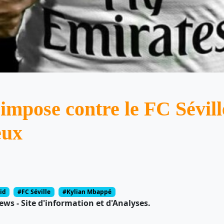
impose contre le FC Sévill
eux
id
#FC Séville
#Kylian Mbappé
ws - Site d'information et d'Analyses.