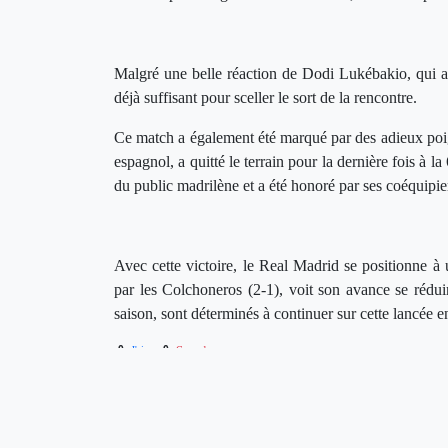
Malgré une belle réaction de Dodi Lukébakio, qui a i
déjà suffisant pour sceller le sort de la rencontre.
Ce match a également été marqué par des adieux poign
espagnol, a quitté le terrain pour la dernière fois à 
du public madrilène et a été honoré par ses coéquipie
Avec cette victoire, le Real Madrid se positionne à 
par les Colchoneros (2-1), voit son avance se rédui
saison, sont déterminés à continuer sur cette lancée 
0
0
J'aime
Coup de coeur