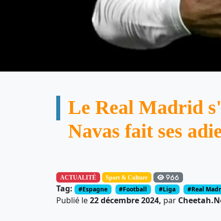
Le Real Madrid s'
Navas fait ses adi
ACTUALITÉ
Sport & Culture
966
Tag:
#Espagne
#Football
#Liga
#Real Madr
Publié le
22 décembre 2024,
par
Cheetah.Ne