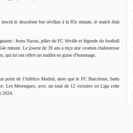
nscrit le deuxième but sévillan à la 85e minute, le match était
ants : Jesus Navas, pilier du FC Séville et légende du football
la 64e minute. Le joueur de 39 ans a reçu une ovation chaleureuse
rs, qui lui ont offert un maillot en guise d'hommage.
un point de l'Atlético Madrid, alors que le FC Barcelone, battu
re. Les Merengues, avec un total de 12 victoires en Liga cette
en 2024.