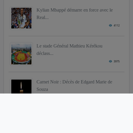
Kylian Mbappé démarre en force avec le
Real...
4112
Le stade Général Mathieu Kérékou
déclass...
3975
Carnet Noir : Décès de Edgard Marie de
Souza
3862
La boxe béninoise en péril : Appel à l'act...
3820