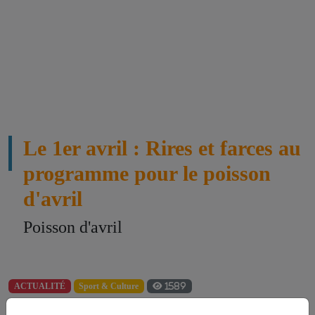
Le 1er avril : Rires et farces au
programme pour le poisson
d'avril
Poisson d'avril
ACTUALITÉ
Sport & Culture
1589
Tag:
#1er Avril
#Poisson d'avril
#Charles IX
#Holi