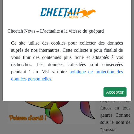
Publié le
31 mars 2024,
par
Cheetah.News - Site
d'information et d'Analyses.
Cheetah News – L’actualité à la vitesse du guépard
Partager :
Ce site utilise des cookies pour collecter des données
auprès de nos internautes. Cette collecte a pour finalité de
vous finir des contenues plus riche et addaptés à vos
Chaque année,
recherches. Les données collectées sont conservées
le 1er avril, le
pendant 1 an. Visitez notre
politique de protection des
monde se
données personnelles
.
prépare à une
journée remplie
Accepter
de rires, de
blagues et de
farces en tous
genres. Connue
sous le nom de
"poisson