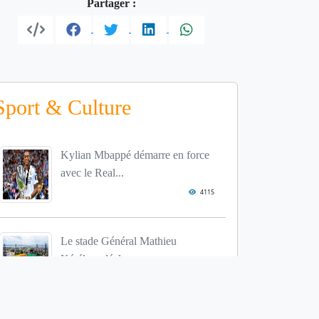
Partager :
Sport & Culture
Kylian Mbappé démarre en force
avec le Real...
4115
Le stade Général Mathieu
Kérékou déclass...
3976