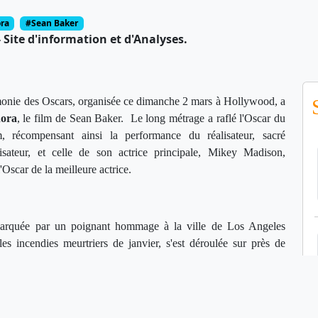
ra
#Sean Baker
Site d'information et d'Analyses.
onie des Oscars, organisée ce dimanche 2 mars à Hollywood, a
ora
, le film de Sean Baker. Le long métrage a raflé l'Oscar du
m, récompensant ainsi la performance du réalisateur, sacré
lisateur, et celle de son actrice principale, Mikey Madison,
'Oscar de la meilleure actrice.
marquée par un poignant hommage à la ville de Los Angeles
les incendies meurtriers de janvier, s'est déroulée sur près de
s. Un duel serré était attendu entre
Anora
et le thriller papal
ais c'est finalement le film indépendant américain qui a émergé