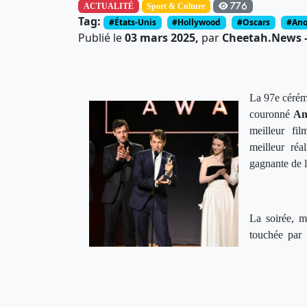
ACTUALITÉ
Sport & Culture
776
Tag:
#États-Unis
#Hollywood
#Oscars
#Ano
Publié le
03 mars 2025,
par
Cheetah.News - 
La 97e cérém
couronné
An
meilleur fil
meilleur réa
gagnante de l
La soirée, 
touchée par 
quatre heure
Conclave
, m
triomphant.