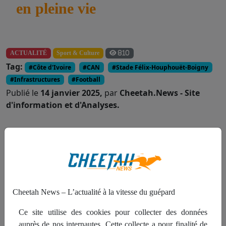
en pleine vie
ACTUALITÉ
Sport & Culture
810
Tag:
#Côte d'Ivoire
#CAN
#Stade Félix-Houphouët-Boigny
#Infrastructures
#Football
Publié le
14 janvier 2025,
par
Cheetah.News - Site
d'information et d'Analyses.
Partager :
Un an
Cheetah News – L’actualité à la vitesse du guépard
après le
coup
Ce site utilise des cookies pour collecter des données
d’envoi
auprès de nos internautes. Cette collecte a pour finalité de