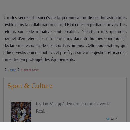
Un des secrets du succès de la pérennisation de ces infrastructures
réside dans la collaboration entre l'État et les exploitants privés. Les
retours sur cette initiative sont positifs : "C'est un mix qui nous
permet d'entretenir les infrastructures dans de bonnes conditions,"
déclare un responsable des sports ivoiriens. Cette coopération, qui
allie investissements publics et privés, assure une gestion efficace et
un entretien prolongé des équipements.
0
0
J'aime
Coup de coeur
Sport & Culture
Kylian Mbappé démarre en force avec le
Real...
4112